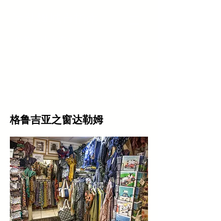
达勒姆城市指南
格鲁吉亚之窗礼品店
50 Saddler Street Durham
_cc781905-5cde -3194-bb3b-
0191 384 8890
136bad5cf58d_电话
达勒姆市美丽的历史名城东北英格兰
格鲁吉亚之窗达勒姆