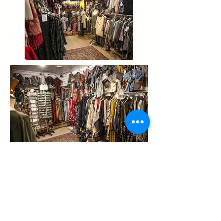
达勒姆市格鲁吉亚之窗礼品服装店
靠
近城堡和大教堂
来参观发现许多达勒姆艺术和冰箱磁
铁达勒姆马克杯茶巾等。