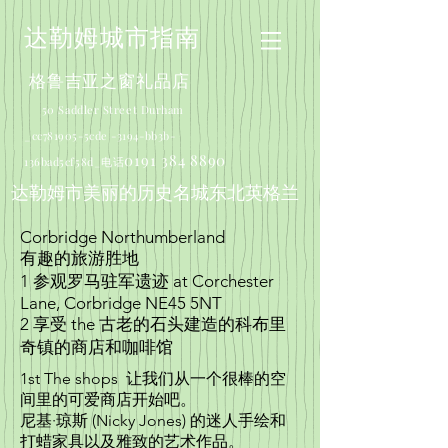
达勒姆城市指南
格鲁吉亚之窗礼品店
50 Saddler Street Durham
_cc781905-5cde -3194-bb3b-
0191 384 8890
136bad5cf58d_电话
达勒姆市美丽的历史名城东北英格兰
Corbridge Northumberland
有趣的旅游胜地
1 参观罗马驻军遗迹 at Corchester
Lane, Corbridge NE45 5NT
2 享受 the 古老的石头建造的科布里
奇镇的商店和咖啡馆
1st The shops 让我们从一个很棒的空
间里的可爱商店开始吧。
尼基·琼斯 (Nicky Jones) 的迷人手绘和
打蜡家具以及雅致的艺术作品。